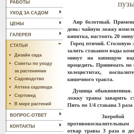
РАБОТЫ
пузы
УХОД ЗА САДОМ
Аир болотный
. Примен
ЦЕНЫ
день: чайную ложку измел
ГАЛЕРЕЯ
кипятка, настоять 20 мину
Горец птичий
. Столовую 
СТАТЬИ
залить стаканом воды ком
Дизайн сада
минут на кипящую вод
Советы по уходу
процедить. Принимать по 
за растениями
холециститах, воспали
Садоводство
кишечного тракта.
Аптека садовода
Душица обыкновенная
.
Сортовед
ложку травы заварить ст
В мире растений
Пить по 1/4 стакана 3 раза 
ВОПРОС-ОТВЕТ
Зверобой 
противовоспалительным
КОНТАКТЫ
отвар травы 3 раза в де