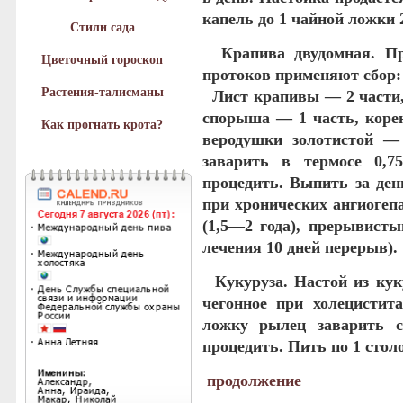
капель до 1 чайной ложки 
Стили сада
Крапива двудомная
. П
Цветочный гороскоп
протоков применяют
сбор
:
Растения-талисманы
Лист крапивы — 2 части,
спорыша — 1 часть, корен
Как прогнать крота?
веродушки золотистой —
заварить в термосе 0,7
процедить. Выпить за ден
при хронических ангиогеп
(1,5—2 года), прерывисты
лечения 10 дней перерыв).
Кукуруза
. Настой из ку
чегонное при холецистита
ложку рылец заварить с
проце­дить. Пить по 1 стол
продолжение