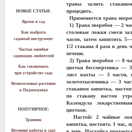
травы залить стаканом
процедить.
НОВЫЕ СТАТЬИ:
Применяется трава звероб
Время и сад
1) Трава зверобоя — 2 час
столовые ложки смеси зал
Как выбрать
часов, затем кипятить 5—
садовый инструмент
1/2 стакана 4 раза в день 
Частые ошибки
печени.
садоводов-любителей
2) Трава зверобоя — 8 ча
Как сэкономить
цветки бессмертника — 3
при устройстве сада
лист вахты — 3 части, 
золототысячника — 3 час
Вечнозеленые растения
стаканом кипятка, настоя
в Подмосковье
по стакану настоя утр
Календула лекарственн
ПОПУЛЯРНОЕ:
цветков.
Настой
: 2 чайные лож
Травник
кипятка, настоять 1 час, п
Весенние работы в саду
в день. Настойка продаетс