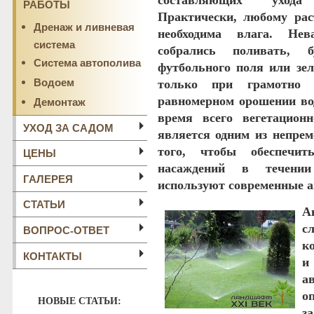
составляющих уход
РАБОТЫ
Практически, любому ра
Дренаж и ливневая
необходима влага. Не
система
собрались поливать, 
Система автополива
футбольного поля или зел
Водоем
только при грамотно с
Демонтаж
равномерном орошении вод
время всего вегетационн
УХОД ЗА САДОМ
является одним из непрем
того, чтобы обеспечит
ЦЕНЫ
насаждений в течении 
ГАЛЕРЕЯ
используют современные а
СТАТЬИ
А
с
ВОПРОС-ОТВЕТ
к
КОНТАКТЫ
и
а
о
НОВЫЕ СТАТЬИ:
з