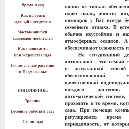
Время и сад
полив не только обеспечи
смоет пыль, очистит воз
Как выбрать
помощью у Вас всегда бу
садовый инструмент
семейного отдыха. В ест
Частые ошибки
обычно неустойчив и на
садоводов-любителей
атмосферных осадков. А
обеспечивают влажность п
Как сэкономить
На сегодняшний ден
при устройстве сада
автополива – это самый 
Вечнозеленые растения
и актуальный способ 
в Подмосковье
обеспечивающий ма
качественный индивидуа
каждого растения. 
ПОПУЛЯРНОЕ:
автоматической системе, 
Травник
проходить в то время, ког
сада. При помощи компь
Весенние работы в саду
регулировать время 
Стили сада
периодичность, от которы