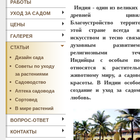
РАБОТЫ
Индия
- один из великих
УХОД ЗА САДОМ
древней цивилиз
Благоустройство терри
ЦЕНЫ
этой стране всегда я
ГАЛЕРЕЯ
искусством и тесно связ
духовным развит
СТАТЬИ
религиозными тече
Дизайн сада
Индийцы с особым поч
Советы по уходу
относятся к растител
за растениями
животному миру, а садов
Садоводство
красоты. В Индии особо
создание и уход за садо
Аптека садовода
любовь.
Сортовед
В мире растений
ВОПРОС-ОТВЕТ
КОНТАКТЫ