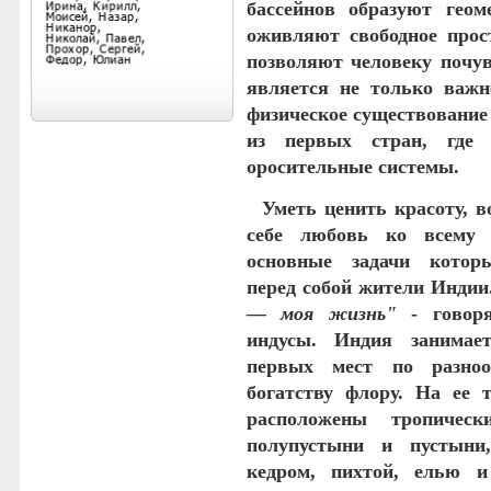
бассейнов образуют геом
оживляют свободное прос
позволяют человеку почув
является не только важ
физическое существование
из первых стран, где
оросительные системы.
Уметь ценить красоту, в
себе любовь ко всему
основные задачи котор
перед собой жители Индии
— моя жизнь"
- говор
индусы. Индия занимае
первых мест по разно
богатству флору. На ее 
расположены тропическ
полупустыни и пустыни
кедром, пихтой, елью 