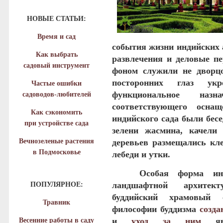
НОВЫЕ СТАТЬИ:
Время и сад
события жизни индийских 
Как выбрать
развлечения и деловые п
садовый инструмент
фоном служили не дворц
посторонних глаз ук
Частые ошибки
функциональное наз
садоводов-любителей
соответствующего осна
Как сэкономить
индийского сада были бес
при устройстве сада
зелени жасмина, качели
Вечнозеленые растения
деревьев размещались кле
в Подмосковье
лебеди и утки.
Особая форма ин
ландшафтной архитек
ПОПУЛЯРНОЕ:
буддийский храмовый 
Травник
философии буддизма
созда
и
уход за ним
я
Весенние работы в саду