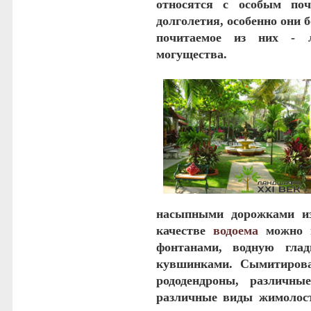
относятся с особым по
долголетия, особенно они 
почитаемое из них -
могущества.
насыпными дорожками и
качестве
водоема
можно и
фонтанами, водную гла
кувшинками. Сымитирова
рододендроны, различны
различные виды жимолост