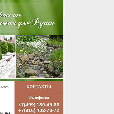
КОНТАКТЫ
 газон
Телефоны
+7(499) 130-45-66
+7(916) 402-73-72
де нет