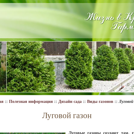
ая
::
Полезная информация
::
Дизайн сада
::
Виды газонов
::
Луговой
Луговой газон
Луговые газоны
создают там, г