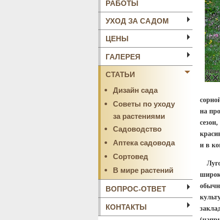
РАБОТЫ
УХОД ЗА САДОМ
ЦЕНЫ
ГАЛЕРЕЯ
СТАТЬИ
Дизайн сада
сорно
Советы по уходу
на про
за растениями
сезон
Садоводство
краси
Аптека садовода
и в ко
Сортовед
Лугов
В мире растений
широк
обычн
ВОПРОС-ОТВЕТ
куль
КОНТАКТЫ
закла
(нап