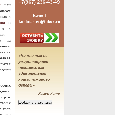
+7(967) 236-43-49
й
или
логом
E-mail
шках в
landmaster@inbox.ru
она
на
жно в
ния -
ли на
амены
няется
«Ничто так не
раза за
умиротворяет
аются
человека, как
весной
удивительная
красота живого
дерева.»
рослых
тдыха,
Хацуи Като
 игр и
торых
в трав
ая или