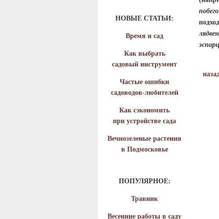
побег
НОВЫЕ СТАТЬИ:
подхо
лядве
Время и сад
эспар
Как выбрать
садовый инструмент
наза
Частые ошибки
садоводов-любителей
Как сэкономить
при устройстве сада
Вечнозеленые растения
в Подмосковье
ПОПУЛЯРНОЕ:
Травник
Весенние работы в саду