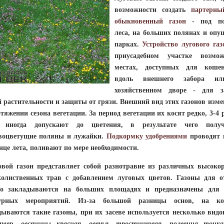
возможности создать
партерны
обыкновенный газон
- под по
леса, на больших полянах и опу
парках.
Устройство лугового газ
приусадебном участке возмо
местах, доступных для коше
вдоль внешнего забора и
хозяйственном дворе - для з
й растительности и защиты от грязи. Внешний вид этих газонов изме
тяжении сезона вегетации. За период вегетации их косят редко, 3-4 
, иногда допускают до цветения, в результате чего получ
воцветущие поляны и лужайки.
Подкормку удобрениями
проводят 
нце лета, поливают по мере необходимости.
ой газон представляет собой разнотравие из различных высоко
олиственных трав с добавлением луговых цветов. Газоны для о
о закладываются на больших площадях и предназначены для
турных мероприятий. Из-за большой разницы основ, на ко
дываются такие газоны, при их засеве используется несколько видо
ример,
овсяницы красная, овечья, тростниковая, полевица тонк