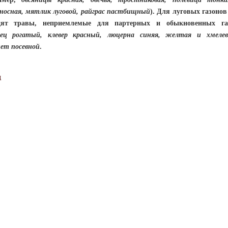
оносная, мятлик луговой, райграс пастбищный
). Для луговых газонов
дят травы, неприемлемые для партерных и обыкновенных га
нец рогатый, клевер красный, люцерна синяя, желтая и хмелев
цет посевной
.
д