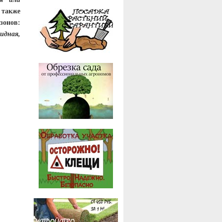
 также
зонов:
идная,