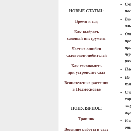
Ск
НОВЫЕ СТАТЬИ:
пос
Вы
Время и сад
алы
Как выбрать
От
садовый инструмент
пр
пр
Частые ошибки
че
садоводов-любителей
ро
Как сэкономить
Пло
при устройстве сада
Из
Вечнозеленые растения
ком
в Подмосковье
Сп
хо
за
ПОПУЛЯРНОЕ:
агр
Травник
Вы
от
Весенние работы в саду