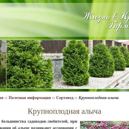
ая
::
Полезная информация
::
Сортовед
::
Крупноплодная алыча
Крупноплодная алыча
ьшинства садоводов-любителей, при
нании об
алыче
возникают ассоциации с