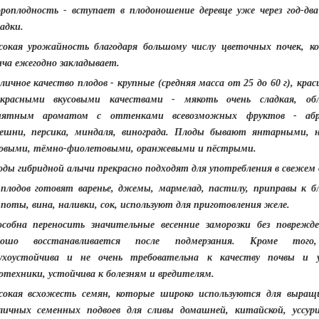
ороплодность
- вступает в плодоношение деревце уже через год-два
адки.
сокая урожайность
благодаря большому числу цветочных почек, к
ча ежегодно закладывает.
личное качество плодов
- крупные (средняя масса от 25 до 60 г), крас
екрасными вкусовыми качествами - мякоть очень сладкая, об
иятным ароматом с оттенками всевозможных фруктов - абри
решни, персика, миндаля, винограда. Плоды бывают янтарными, 
зовыми, тёмно-фиолетовыми, оранжевыми и пёстрыми.
ды гибридной алычи прекрасно подходят
для употребления в свежем 
 плодов готовят варенье, джемы, мармелад, пастилу, приправы к б
поты, вина, наливки, сок, используют для приготовления желе.
особна переносить значительные весенние заморозки без поврежд
рошо восстанавливается после подмерзания. Кроме того
сухоустойчива и не очень требовательна к качеству почвы и 
отехники, устойчива к болезням и вредителям.
сокая всхожесть семян
, которые широко используются для выращ
личных семенных подвоев для сливы домашней, китайской, уссури