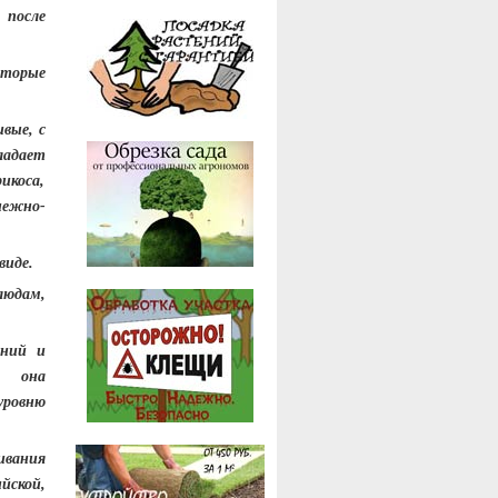
 после
оторые
ивые, с
ладает
коса,
нежно-
виде
.
людам,
ений и
, она
уровню
ивания
йской,