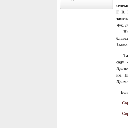
селек
Г. В.
замеч
Чук, Г
Не ме
благо
Злато 
Также
саду
Праме
им. Н
Примо
Более
Со
Со