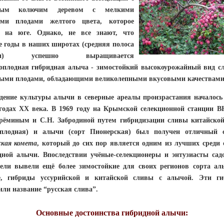
ным колючим деревом с мелкими
ми плодами желтого цвета, которое
т на юге. Однако, не все знают, что
е годы в наших широтах (средняя полоса
сии) успешно выращивается
оплодная гибридная алыча
- зимостойкий высокоурожайный вид с
ыми плодами, обладающими великолепными вкусовыми качествами
ние культуры алычи в северные ареалы произрастания началось
 годах ХХ века.
В 1969 году на Крымской селекционной станции
Ерёминым и С.Н. Забродиной путем гибридизации сливы китайской
плодная) и алычи (сорт Пионерская) был получен отличный 
ская комета
, который до сих пор является одним из лучших среди 
дной алычи. Впоследствии учёные-селекционеры и энтузиасты сад
ели вывели ещё более зимостойкие для своих регионов сорта ал
е, гибриды уссурийской и китайской сливы с алычой. Эти г
или название
“русская слива”
.
Основные достоинства гибридной алычи: