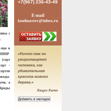
+7(967) 236-43-49
E-mail
landmaster@inbox.ru
ливы с
.
 еще в
«Ничто так не
 ВНИИР
умиротворяет
 (сорт
человека, как
сорт -
удивительная
сортов
красота живого
оводы-
дерева.»
ычи, а
ибриды
Хацуи Като