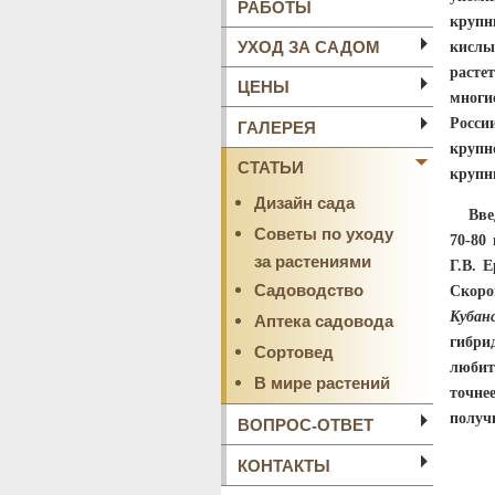
РАБОТЫ
круп
УХОД ЗА САДОМ
кислы
расте
ЦЕНЫ
многи
ГАЛЕРЕЯ
Рос
крупн
СТАТЬИ
крупн
Дизайн сада
Введе
Советы по уходу
70-80
за растениями
Г.В. 
Садоводство
Скоро
Аптека садовода
Кубан
гибри
Сортовед
любит
В мире растений
точне
получ
ВОПРОС-ОТВЕТ
КОНТАКТЫ