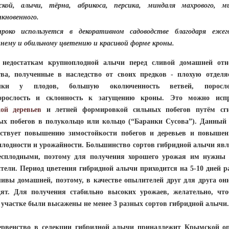
сской, алычи, тёрна, абрикоса, персика, миндаля махрового, м
кновенного.
роко
используется в декоративном садоводстве
благодаря ежег
нему и обильному цветению и красивой форме кроны.
остаткам крупноплодной алычи перед сливой домашней отно
тва, полученные в наследство от своих предков - плохую отделя
очки у плодов, большую околюченность ветвей, порослев
орослость и склонность к загущению кроны. Это можно исп
кой деревьев
и летней формировкой сильных побегов путём сг
ых побегов в полукольцо или кольцо (“Баранки Сусова”). Данный
бствует повышению зимостойкости побегов и деревьев и повыше
плодности и урожайности. Большинство сортов гибридной алычи яв
есплодными, поэтому для получения хорошего урожая им нужны 
тели. Период цветения гибридной алычи приходится на 5-10 дней р
ливы домашней, поэтому, в качестве опылителей друг для друга он
дят. Для получения стабильно высоких урожаев, желательно, чт
 участке были высажены не менее 3 разных сортов гибридной алычи.
нство в селекции гибридной алычи принадлежит Крымской о