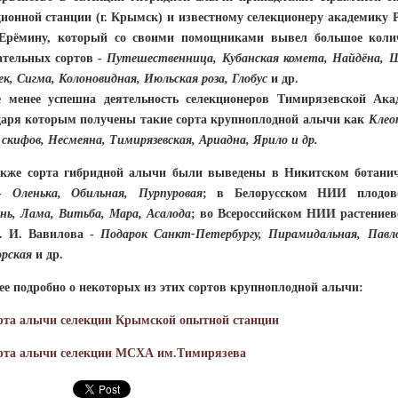
ционной станции (г. Крымск) и известному селекционеру академику
 Ерёмину, который со своими помощниками вывел большое коли
ательных сортов -
Путешественница, Кубанская комета, Найдёна, 
ек, Сигма, Колоновидная, Июльская роза, Глобус
и др.
нее успешна деятельность селекционеров Тимирязевской Ака
даря которым получены такие сорта крупноплодной алычи как
Клео
скифов, Несмеяна, Тимирязевская, Ариадна, Ярило и др.
 сорта гибридной алычи были выведены в Никитском ботани
 -
Оленька, Обильная, Пурпуровая
; в Белорусском НИИ плодово
нь, Лама, Витьба, Мара, Асалода
; во Всероссийском НИИ растениев
. И. Вавилова -
Подарок Санкт-Петербургу, Пирамидальная, Павло
рская
и др.
 подробно о некоторых из этих сортов крупноплодной алычи:
рта алычи селекции Крымской опытной станции
рта алычи селекции МСХА им.Тимирязева