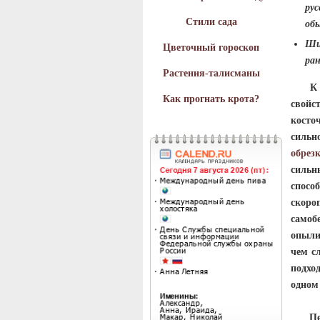
ру
Стили сада
обы
Ши
Цветочный гороскоп
ран
Растения-талисманы
К нед
Как прогнать крота?
свойс
кост
сильн
обрез
сильн
спосо
скоро
самоб
опыли
чем с
подхо
одном
Перве