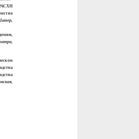
 РАСХН
чество
Шатер,
демии,
патра,
ческом
дства
одства
вская,