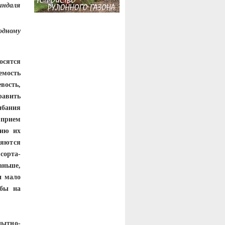
индаля
одному
сятся
емость
ость,
равить
ибания
 прием
нию их
ляются
сорта-
аньше,
и мало
обы на
пытно-