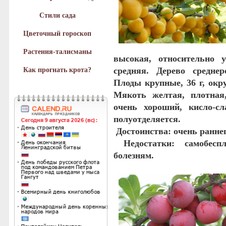
Стили сада
Цветочный гороскоп
Растения-талисманы
высокая, относительно 
средняя. Дерево среднер
Как прогнать крота?
Плоды крупные, 36 г, окр
Мякоть желтая, плотная,
очень хороший, кисло-сл
полуотделяется.
Достоинства
: о
чень раннег
Недостатки
: самобесп
болезням.