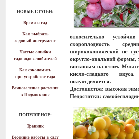
НОВЫЕ СТАТЬИ:
Время и сад
Как выбрать
относительно устойч
садовый инструмент
скороплодность
сред
ширококонической не гус
Частые ошибки
округло-овальной формы, 
садоводов-любителей
восковым налетом. Мякоть
Как сэкономить
кисло-сладкого вкуса
при устройстве сада
полуотделяется.
Вечнозеленые растения
Достоинства
: высокая зим
в Подмосковье
Недостатки
: самобесплодн
ПОПУЛЯРНОЕ:
Травник
Весенние работы в саду