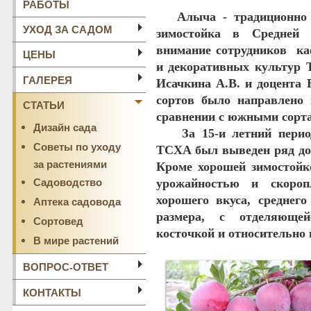
РАБОТЫ
Алыча
- традиционно 
УХОД ЗА САДОМ
зимостойка в Средней 
внимание сотрудников ка
ЦЕНЫ
и декоративных культу
ГАЛЕРЕЯ
Исачкина А.В. и доцента 
сортов было направлено 
СТАТЬИ
сравнении с южными сорт
Дизайн сада
За 15-и летний период
Советы по уходу
ТСХА был выведен ряд дос
за растениями
Кроме хорошей зимостойк
Садоводство
урожайностью и скороп
хорошего вкуса, среднего
Аптека садовода
размера, с отделяюще
Сортовед
косточкой и относительно
В мире растений
ВОПРОС-ОТВЕТ
КОНТАКТЫ