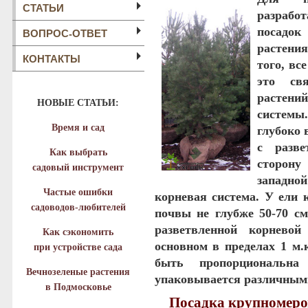
СТАТЬИ
разработ
посадок
ВОПРОС-ОТВЕТ
растения
КОНТАКТЫ
того, вс
это свя
растени
НОВЫЕ СТАТЬИ:
системы.
Время и сад
глубоко 
с разве
Как выбрать
сторон
садовый инструмент
западно
Частые ошибки
корневая система. У ели 
садоводов-любителей
почвы не глубже 50-70 см
разветвленной корневой
Как сэкономить
основном в пределах 1 м.
при устройстве сада
быть пропорциональна
Вечнозеленые растения
упаковывается различным
в Подмосковье
Посадка крупномеров