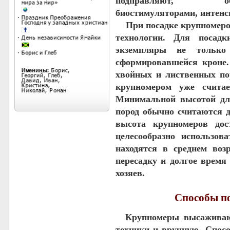
подправляют, обр
биостимуляторами, интенс
При посадке крупномеров
технологии. Для посад
экземпляры не тольк
сформировавшейся кроне.
хвойных и лиственных по
крупномером уже считае
Минимальной высотой дл
пород обычно считаются д
высота крупномеров дос
целесообразно использов
находятся в среднем возр
пересадку и долгое время
хозяев.
Способы п
Крупномеры высаживают
техники и вручную. Спосо