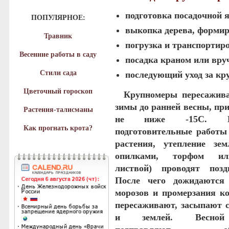
подготовка посадочной 
ПОПУЛЯРНОЕ:
выкопка дерева, формир
Травник
погрузка и транспортиро
Весенние работы в саду
посадка краном или вр
Стили сада
последующий уход за кр
Цветочный гороскоп
Крупномеры пересажива
зимы до ранней весны, пр
Растения-талисманы
не ниже -15С. 
Как прогнать крота?
подготовительные работы
растения, утепление зе
опилками, торфом и
листвой) проводят позд
После чего дожидаются 
морозов и промерзания ко
пересаживают, засыпают 
и землей. Весной