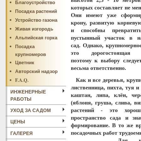
высотой 2,5 - 10 метров
Благоустройство
которых составляет не мен
Посадка растений
Они имеют уже сформи
Устройство газона
крону, развитую корневу
Живая изгородь
и способны превратит
Альпийская горка
пустынный участок в н
сад. Однако, крупномерное
Посадка
это дорогостоящая п
крупномеров
поэтому к выбору следуе
Цветник
весьма ответственно.
Авторский надзор
F.A.Q.
Как и все деревья, крупн
лиственница, пихта, туя и 
ИНЖЕНЕРНЫЕ
каштан, липа, клён, чер
РАБОТЫ
(яблоня, груша, слива, в
УХОД ЗА САДОМ
растений - это хорош
пространство сада и зн
ЦЕНЫ
формирование. В то же вр
ГАЛЕРЕЯ
посадочных работ трудоем
Для на