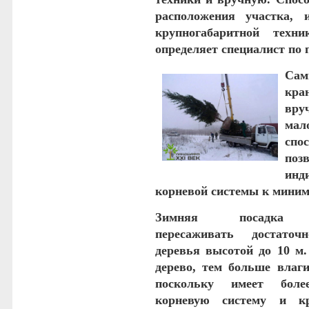
расположения участка,
крупногабаритной техн
определяет специалист по 
Сам
кра
вр
мал
спо
поз
инд
корневой системы к миним
Зимняя посад
пересаживать достаточ
деревья высотой до 10 м
дерево, тем больше влаги
поскольку имеет боле
корневую систему и кр