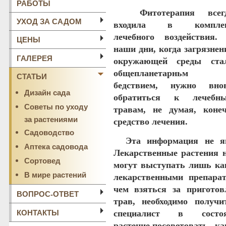
РАБОТЫ
Фитотерапия
всег
УХОД ЗА САДОМ
входила в компле
лечебного воздействия.
ЦЕНЫ
наши дни, когда загрязнен
ГАЛЕРЕЯ
окружающей среды ста
общепланетарньм
СТАТЬИ
бедствием, нужно вно
Дизайн сада
обратиться к лечебн
Советы по уходу
травам, не думая, коне
за растениями
средство лечения.
Садоводство
Эта информация не явл
Аптека садовода
Лекарственные растения н
Сортовед
могут выступать лишь как
В мире растений
лекарственными препарат
чем взяться за приготов
ВОПРОС-ОТВЕТ
трав, необходимо получ
КОНТАКТЫ
специалист в сост
растение,посоветовать к