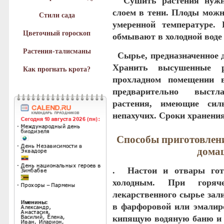
Сушить растения нужно
слоем в тени. Плоды можн
Стили сада
уме­ренной температуре
Цветочный гороскоп
обмывают в холодной воде 
Растения-талисманы
Сырье, предназначенное д
Хранить высушенные р
Как прогнать крота?
прохладном помещении 
предвари­тельно выст
растения, имеющие сил
непахучих. Сроки хранения 
Способы приготовлени
дома
. Настои и отвары гот
холодным. При горяч
лекарственного сырье зал
в фарфоровой или эмалиро
кипящую водяную баню и 